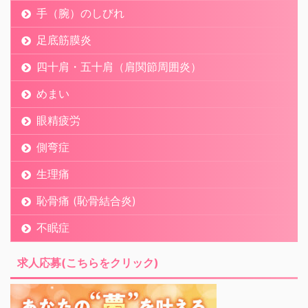
手（腕）のしびれ
足底筋膜炎
四十肩・五十肩（肩関節周囲炎）
めまい
眼精疲労
側弯症
生理痛
恥骨痛 (恥骨結合炎)
不眠症
求人応募(こちらをクリック)