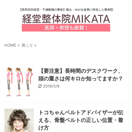
【世田谷区経堂・千歳船橋の整体】痛み・ゆがみ改善に特化した整体院
HOME
>
肩こり
>
「肩こり」 一覧
【要注意】長時間のデスクワーク、
頭の重さは何キロか知ってますか？
2018/5/8
トコちゃんベルトアドバイザーが伝
える、骨盤ベルトの正しい位置・着
け方