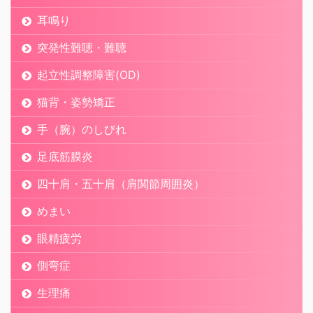
耳鳴り
突発性難聴・難聴
起立性調整障害(OD)
猫背・姿勢矯正
手（腕）のしびれ
足底筋膜炎
四十肩・五十肩（肩関節周囲炎）
めまい
眼精疲労
側弯症
生理痛