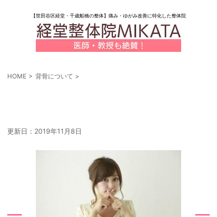
【世田谷区経堂・千歳船橋の整体】痛み・ゆがみ改善に特化した整体院
HOME
>
背骨について
>
【世田谷・経堂の整体師】あしゆびで、腰
痛・坐骨神経痛を改善する方法①
更新日：
2019年11月8日