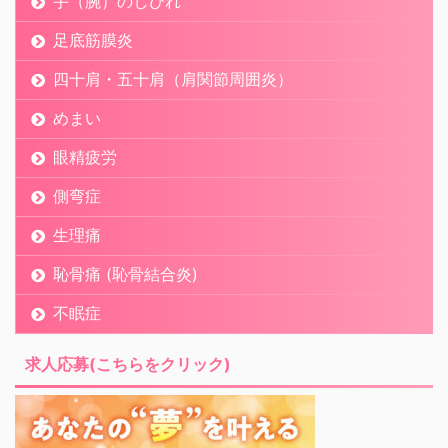
手（腕）のしびれ
足底筋膜炎
四十肩・五十肩（肩関節周囲炎）
めまい
眼精疲労
側弯症
生理痛
恥骨痛 (恥骨結合炎)
不眠症
求人応募(こちらをクリック)