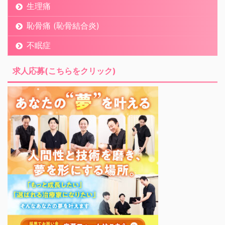
生理痛
恥骨痛 (恥骨結合炎)
不眠症
求人応募(こちらをクリック)