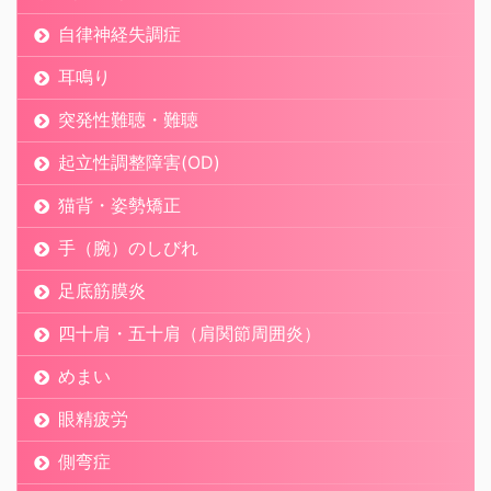
自律神経失調症
耳鳴り
突発性難聴・難聴
起立性調整障害(OD)
猫背・姿勢矯正
手（腕）のしびれ
足底筋膜炎
四十肩・五十肩（肩関節周囲炎）
めまい
眼精疲労
側弯症