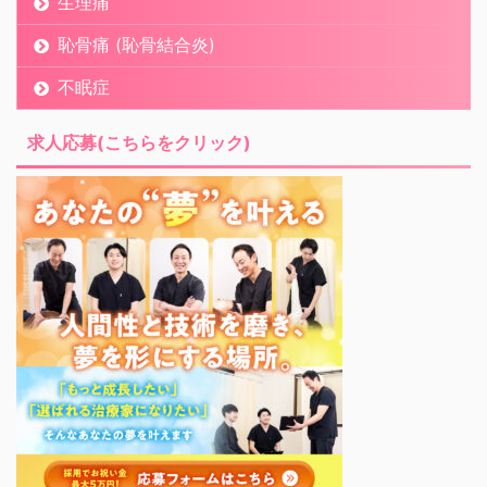
生理痛
恥骨痛 (恥骨結合炎)
不眠症
求人応募(こちらをクリック)